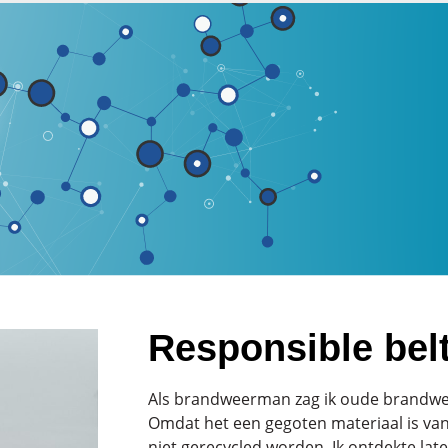
Responsible bel
Als brandweerman zag ik oude brandw
Omdat het een gegoten materiaal is van
niet gerecycled worden. Ik ontdekte lat