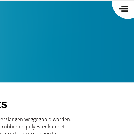
ts
eerslangen weggegooid worden.
 rubber en polyester kan het
er ook dat deze slangen in